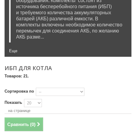
оборудования
.
Комплекты состоят из
источника бесперебойного питания (ИБП)
и требуемого количества аккумуляторных
батарей (АКБ) различной емкости. В
комплекты включены необходимое количество
перемычек для соединения АКБ, по желанию
АКБ разме...
Еще
ИБП ДЛЯ КОТЛА
Товаров: 21.
Сортировка по
Показать
на странице
Сравнить (
0
)