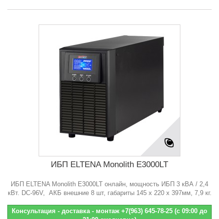
ИБП ELTENA Monolith E3000LT
ИБП ELTENA Monolith E3000LT онлайн, мощность ИБП 3 кВА / 2,4
кВт. DC-96V, АКБ внешние 8 шт, габариты 145 x 220 х 397мм, 7,9 кг.
Консультация - доставка - монтаж +7(963) 645-78-25 (с 09:00 до